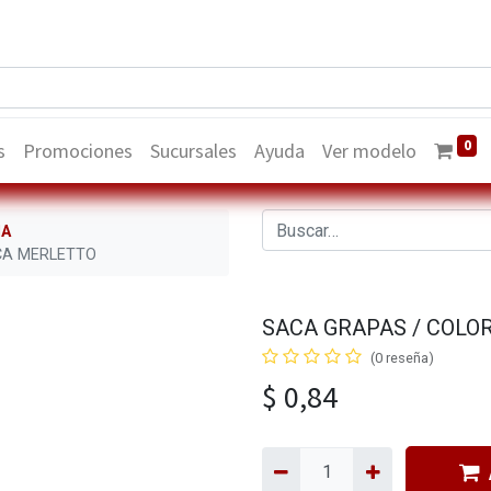
0
s
Promociones
Sucursales
Ayuda
Ver modelo
NA
CA MERLETTO
SACA GRAPAS / COLO
(0 reseña)
$
0,84