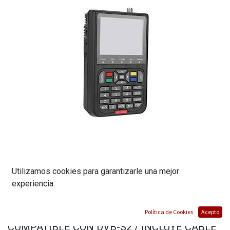
Utilizamos cookies para garantizarle una mejor
DETECTOR DE SATELITES DIGITAL MODELO
experiencia.
V8 FINDER/ PANTALLA DIGITAL 3.5
PULGADAS / BATERIA 3000MAH /
Política de Cookies
Acepto
COMPATIBLE CON DVB-S2 / INCLUYE CABLE