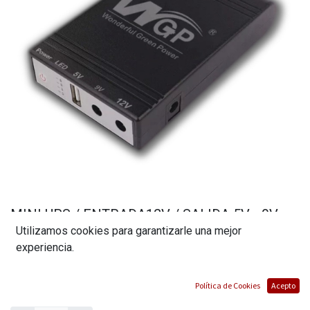
MINI UPS / ENTRADA12V / SALIDA 5V - 9V -
Utilizamos cookies para garantizarle una mejor
12V / 10.400 mAh / 38.49 WH / MARCA WGP
experiencia.
(0 reseña)
$
31,82
Política de Cookies
Acepto