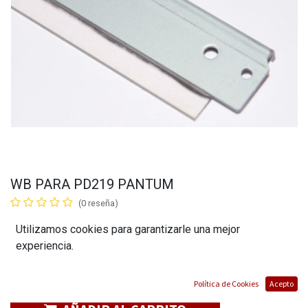
WB PARA PD219 PANTUM
(0 reseña)
$
2,80
Utilizamos cookies para garantizarle una mejor
experiencia.
Política de Cookies
Acepto