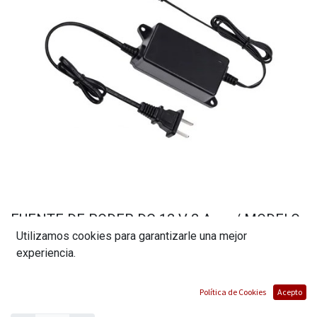
FUENTE DE PODER DC 12 V 2 Amp / MODELO
Utilizamos cookies para garantizarle una mejor
PFM320-EN / MARCA DAHUA
experiencia.
(0 reseña)
$
5,60
Política de Cookies
Acepto