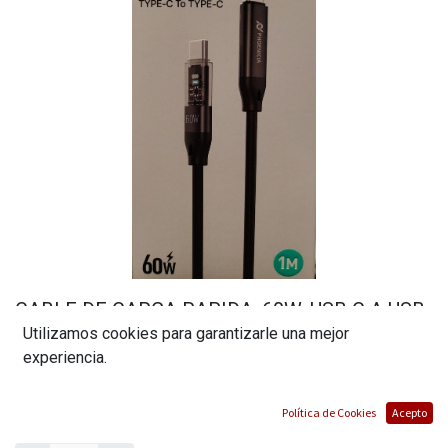
CABLE DE CARGA RAPIDA, 60W, USB C A USB
Utilizamos cookies para garantizarle una mejor
C, 1 METRO DE LARGO. MARCA PHONENCIA
experiencia.
(0 reseña)
$
6,69
Política de Cookies
Acepto