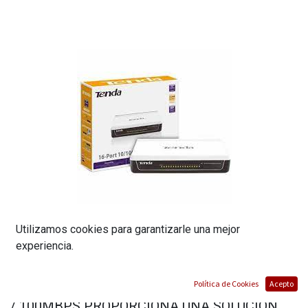
Utilizamos cookies para garantizarle una mejor
experiencia.
CONMUTADOR SWITCH DE 16 PUERTOS A 10
Política de Cookies
Acepto
/ 100MBPS PROPORCIONA UNA SOLUCIÓN