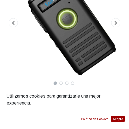
Utilizamos cookies para garantizarle una mejor
RADIO PORTATIL SENHAIX 2W OUTPUT
experiencia.
POWER UHF: 400-470MHz 16CH // MARCA
KEEP CONNECT
Política de Cookies
Acepto
(0 reseña)