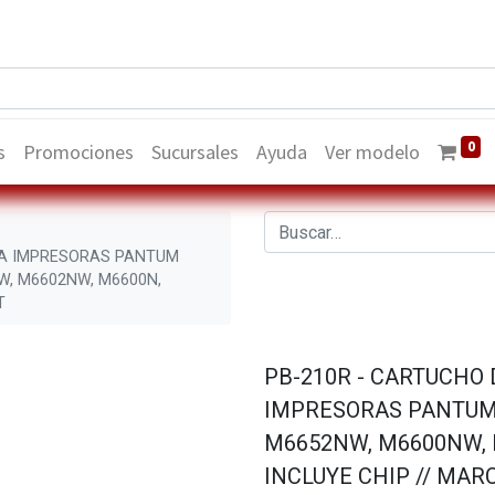
0
s
Promociones
Sucursales
Ayuda
Ver modelo
RA IMPRESORAS PANTUM
W, M6602NW, M6600N,
T
PB-210R - CARTUCHO
IMPRESORAS PANTUM 
M6652NW, M6600NW, 
INCLUYE CHIP // MA