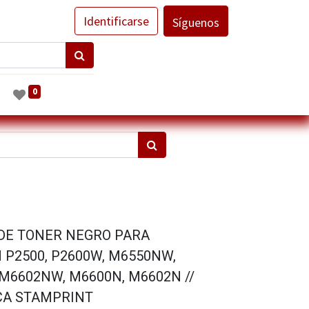
Identificarse
Síguenos
0
 DE TONER NEGRO PARA
P2500, P2600W, M6550NW,
M6602NW, M6600N, M6602N //
RCA STAMPRINT