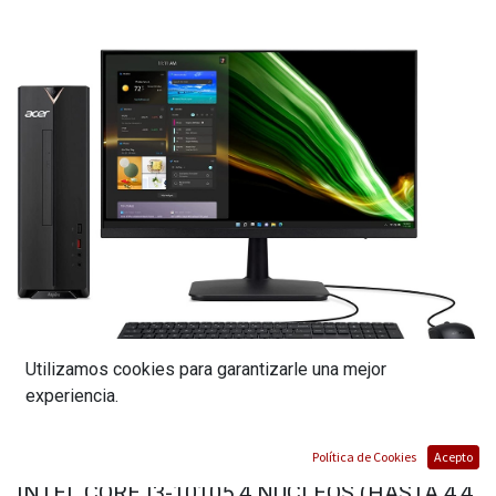
Utilizamos cookies para garantizarle una mejor
experiencia.
COMBO COMPUTADORA ACER ASPIRE | CPU
Política de Cookies
Acepto
INTEL CORE I3-10105 4 NUCLEOS (HASTA 4.4