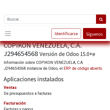
Identificarse
Síguenos
COPIKON VENEZUELA, C.A.
J294654568
Versión de Odoo 15.0+e
Información sobre COPIKON VENEZUELA, C.A.
J294654568 instancia de Odoo, el
ERP de código abierto
.
Aplicaciones instalados
Ventas
De presupuestos a facturas
Facturación
Facturas y pagos