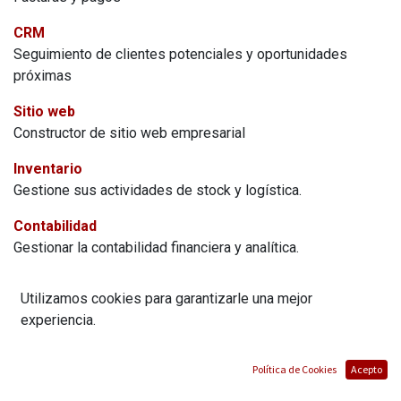
CRM
Seguimiento de clientes potenciales y oportunidades
próximas
Sitio web
Constructor de sitio web empresarial
Inventario
Gestione sus actividades de stock y logística.
Contabilidad
Gestionar la contabilidad financiera y analítica.
Compra
Utilizamos cookies para garantizarle una mejor
Órdenes de compra, licitaciones y acuerdos.
experiencia.
Punto de venta
Interfaz de PdV amigable para usuarios para tiendas y
Política de Cookies
Acepto
restaurantes